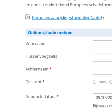
en door u ondertekend Europees schadeformul
Europees aanrijdingsformulier (auto)
Online schade melden
Voornaam
Tussenvoegsel(s)
Achternaam
*
Geslacht
*
Man
Geboortedatum
*
Datum
Bijvoorbeel