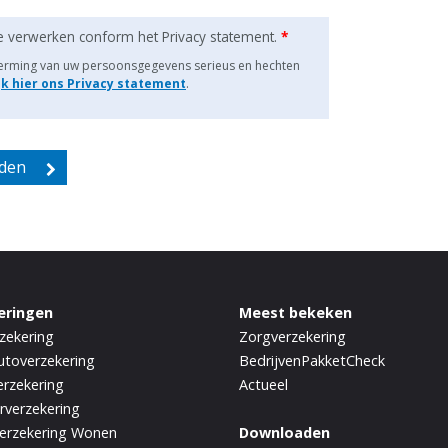
e verwerken conform het Privacy statement.
*
herming van uw persoonsgegevens serieus en hechten
jk hier ons Privacy statement
.
eringen
Meest bekeken
zekering
Zorgverzekering
utoverzekering
BedrijvenPakketCheck
rzekering
Actueel
rverzekering
erzekering Wonen
Downloaden