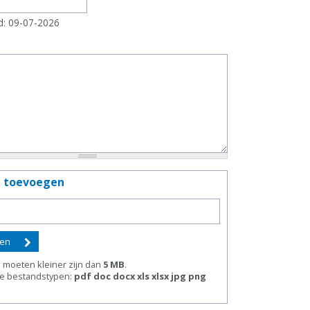
d: 09-07-2026
d toevoegen
moeten kleiner zijn dan
5 MB
.
e bestandstypen:
pdf doc docx xls xlsx jpg png