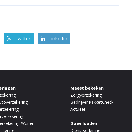
Twitter
Linkedin
eringen
Meest bekeken
zekering
Zorgverzekering
utoverzekering
BedrijvenPakketCheck
rzekering
Actueel
rverzekering
erzekering Wonen
Downloaden
zekering
Dienstverlening