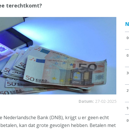
nee terechtkomt?
N
0
0
3
2
Datum:
27-02-2025
1
j De Nederlandsche Bank (DNB), krijgt u er geen echt
0
te betalen, kan dat grote gevolgen hebben. Betalen met