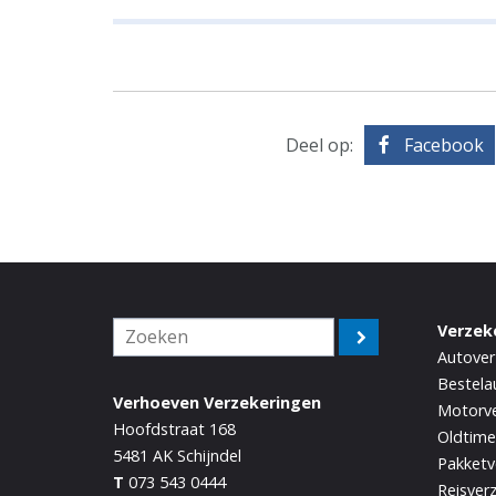
Deel op:
Facebook
Verzek
Autover
Bestela
Verhoeven Verzekeringen
Motorve
Hoofdstraat 168
Oldtime
5481 AK
Schijndel
Pakketv
T
073 543 0444
Reisver