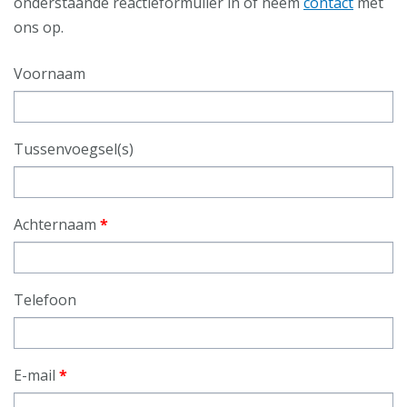
onderstaande reactieformulier in of neem
contact
met
ons op.
Voornaam
Tussenvoegsel(s)
Achternaam
*
Telefoon
E-mail
*